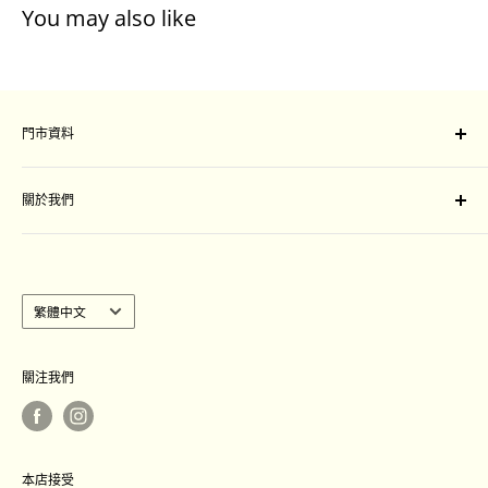
You may also like
門市資料
門市地址：
關於我們
旺角山東街47-51號星際城市一樓109-111 號舖
Unit 109-111, Sim City, 47-51 Shan Tung Street, Mong
付款及運送安排
Kok, Kowloon
退換條款細則
聯絡我們
語
繁體中文
營業時間 :
言
週一至週日：中午12:00至晚上8:30
｜
Language
關注我們
本店接受