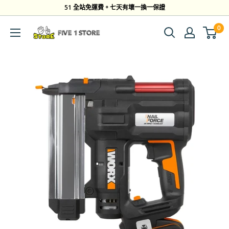
跳
51 全站免運費。七天有壞一換一保證
到
0
Five
內
1
容
Store