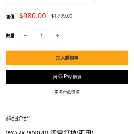
特
$980.00
原
$1,799.00
售價:
價
價
數量:
加入購物車
更多付款選項
詳細介紹
WORX WX840 鋰電釘槍(兩用)