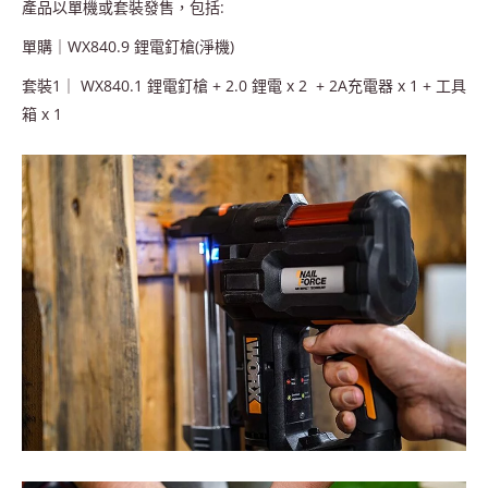
產品以單機或套裝發售，包括:
單購｜
WX840.9
鋰電釘槍(淨機)
套裝
1
｜
WX840.1
鋰電釘槍
+ 2.0
鋰電
x 2 + 2A
充電器
x 1 +
工具
箱
x 1