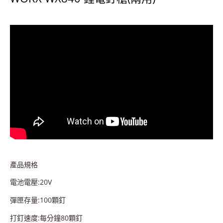
產品規格
電池電壓:
20V
彈匣存量:
100
顆釘
打釘速度:每分鐘
80
顆釘