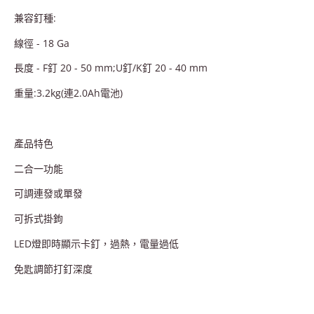
兼容釘種:
線徑
- 18 Ga
長度
- F
釘
20 - 50 mm;U
釘/
K
釘
20 - 40 mm
重量:3.2kg(連2.0Ah電池)
產品特色
二合一功能
可調連發或單發
可拆式掛鉤
LED燈即時顯示卡釘，過熱，電量過低
免匙調節打釘深度