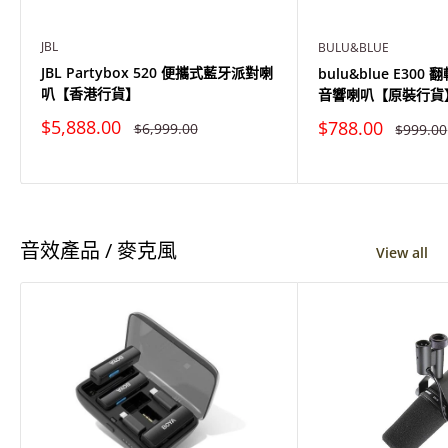
JBL
BULU&BLUE
JBL Partybox 520 便攜式藍牙派對喇
bulu&blue E30
叭【香港行貨】
音響喇叭【原裝行貨
特
特
$5,888.00
$788.00
原
原
$6,999.00
$999.00
價
價
價
價
音效產品 / 麥克風
View all