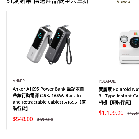
51感謝祭 精選產品低至六三折
View all
ANKER
POLAROID
Anker A1695 Power Bank 筆記本自
寶麗萊 Polaroid No
帶線行動電源 (25K, 165W, Built-In
3 i-Type Instant
and Retractable Cables) A1695【原
相機【原裝行貨】
裝行貨】
特
$1,199.00
原
$1,59
價
價
特
$548.00
原
$699.00
價
價