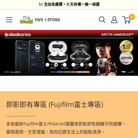
跳
51 全站免運費。七天有壞一換一保證
到
0
Five
內
1
容
Store
即影即有專區 (Fujifilm富士專區)
-------------------
多款最新Fujifilm富士/Polaroid寶麗來即影即有相機可供選購。
橫倒直倒，方型寬幅，為你記錄生活上的點點滴滴。