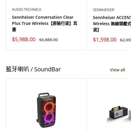
AUDIO TECHNICA
SENNHEISER
Sennheiser Conversation Clear
Sennheiser ACCEN
Plus True Wireless【原裝行貨】耳
Wireless 無線頭
塞
貨】
特
特
$5,988.00
$1,598.00
原
原
$6,888.00
$2,99
價
價
價
價
藍牙喇叭 / SoundBar
View all