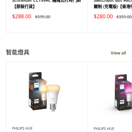
Schneider CCT99AC 機械式叮咚門鈴
SwitchBot Bot Re
【原裝行貨】
關制 (充電版)【香港行
特
特
$288.00
$280.00
原
原
$599.00
$359.00
價
價
價
價
智能燈具
View all
PHILIPS HUE
PHILIPS HUE