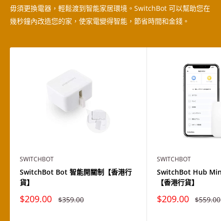
毋須更換電器，輕鬆渡到智能家居環境。SwitchBot 可以幫助您在
幾秒鐘內改造您的家，使家電變得智能，節省時間和金錢。
SWITCHBOT
SWITCHBOT
SwitchBot Bot 智能開關制【香港行
SwitchBot Hub 
貨】
【香港行貨】
特
特
$209.00
$209.00
原
原
$359.00
$559.00
價
價
價
價