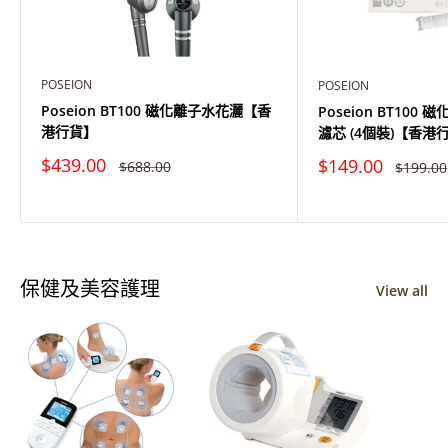
POSEION
POSEION
Poseion BT100 磁化離子水花灑【香
Poseion BT100
港行貨】
濾芯 (4個裝)【香港
特
特
$439.00
$149.00
原
原
$688.00
$199.00
價
價
價
價
保健及美容護理
View all