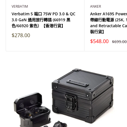
VERBATIM
ANKER
Verbatim 5 端口 75W PD 3.0 & QC
Anker A1695 Pow
3.0 GaN 通用旅行轉插 (66919 黑
帶線行動電源 (25K, 16
色/66920 紫色）【香港行貨】
and Retractable C
裝行貨】
特
$278.00
價
特
$548.00
原
$699.00
價
價