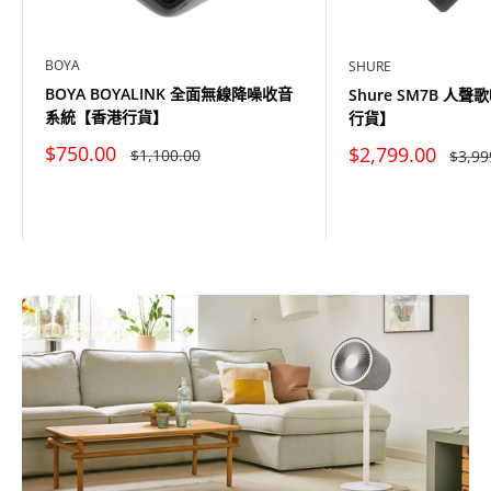
BOYA
SHURE
BOYA BOYALINK 全面無線降噪收音
Shure SM7B 人
系統【香港行貨】
行貨】
特
特
$750.00
$2,799.00
原
原
$1,100.00
$3,99
價
價
價
價