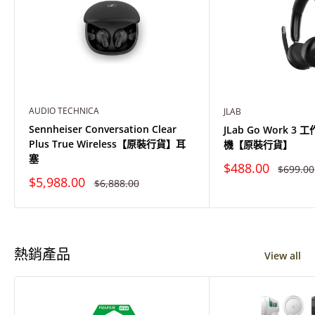
AUDIO TECHNICA
JLAB
Sennheiser Conversation Clear
JLab Go Work 
Plus True Wireless【原裝行貨】耳
機【原裝行貨】
塞
特
$488.00
原
$699.00
價
價
特
$5,988.00
原
$6,888.00
價
價
熱銷產品
View all