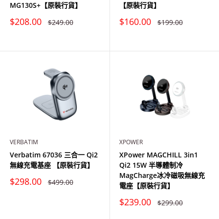
MG130S+【原裝行貨】
【原裝行貨】
特
特
$208.00
$160.00
原
原
$249.00
$199.00
價
價
價
價
VERBATIM
XPOWER
Verbatim 67036 三合一 Qi2
XPower MAGCHILL 3in1
無線充電基座 【原裝行貨】
Qi2 15W 半導體制冷
MagCharge冰冷磁吸無線充
特
$298.00
原
$499.00
電座【原裝行貨】
價
價
特
$239.00
原
$299.00
價
價