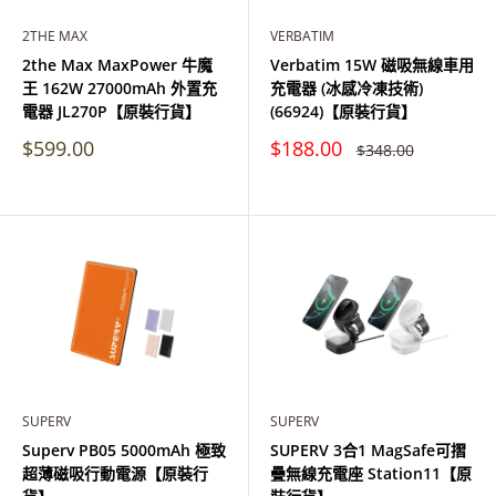
2THE MAX
VERBATIM
2the Max MaxPower 牛魔
Verbatim 15W 磁吸無線車用
王 162W 27000mAh 外置充
充電器 (冰感冷凍技術)
電器 JL270P【原裝行貨】
(66924)【原裝行貨】
特
特
$599.00
$188.00
原
$348.00
價
價
價
SUPERV
SUPERV
Superv PB05 5000mAh 極致
SUPERV 3合1 MagSafe可摺
超薄磁吸行動電源【原裝行
疊無線充電座 Station11【原