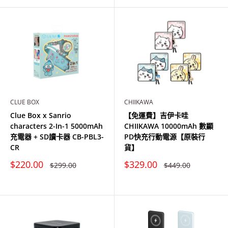
CLUE BOX
CHIIKAWA
Clue Box x Sanrio
【免運費】吉伊卡哇
characters 2-In-1 5000mAh
CHIIKAWA 10000mAh 數顯
充電器 + SD讀卡器 CB-PBL3-
PD快充行動電源【原裝行
CR
貨】
特
特
$220.00
$329.00
原
原
$299.00
$449.00
價
價
價
價