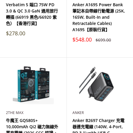
Verbatim 5 端口 75W PD
Anker A1695 Power Bank
3.0 & QC 3.0 GaN 通用旅行
筆記本自帶線行動電源 (25K,
轉插 (66919 黑色/66920 紫
165W, Built-In and
色）【香港行貨】
Retractable Cables)
A1695【原裝行貨】
特
$278.00
價
特
$548.00
原
$699.00
價
價
2THE MAX
ANKER
牛魔王 GQ580S+
Anker B2697 Charger 充電
10,000mAh Qi2 磁力無線外
器連充電線 (140W, 4-Port,
置充電器 (2026 CCC 認證 +
PD 3.1) with USB-C