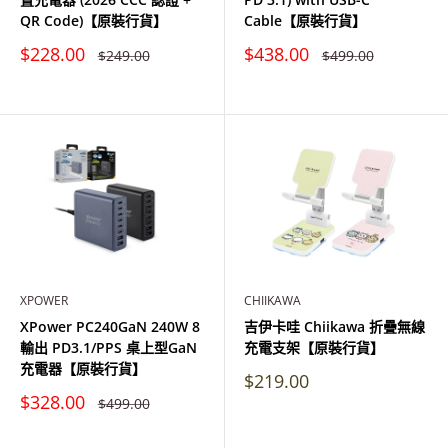
QR Code)【原裝行貨】
Cable【原裝行貨】
特
特
$228.00
$438.00
原
原
$249.00
$499.00
價
價
價
價
XPOWER
CHIIKAWA
XPower PC240GaN 240W 8
吉伊卡哇 Chiikawa 折疊無線
輸出 PD3.1/PPS 桌上型GaN
充電支架【原裝行貨】
充電器【原裝行貨】
特
$219.00
價
特
$328.00
原
$499.00
價
價