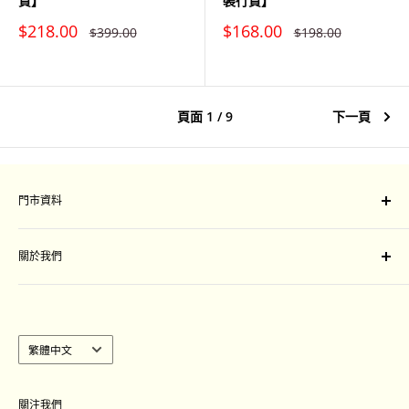
貨】
裝行貨】
特
特
$218.00
$168.00
原
原
$399.00
$198.00
價
價
價
價
頁面 1 / 9
下一頁
門市資料
門市地址：
關於我們
旺角山東街47-51號星際城市一樓109-111 號舖
Unit 109-111, Sim City, 47-51 Shan Tung Street, Mong
付款及運送安排
Kok, Kowloon
退換條款細則
聯絡我們
語
繁體中文
營業時間 :
言
週一至週日：中午12:00至晚上8:30
｜
Language
關注我們