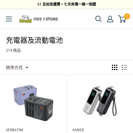
跳
51 全站免運費。七天有壞一換一保證
到
0
Five
內
1
容
Store
充電器及流動電池
214 商品
排序方式
VERBATIM
ANKER