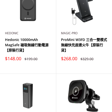
HEDONIC
MAGIC-PRO
Hedonic 10000mAh
ProMini W3FD 三合一雙模式
MagSafe 磁吸無線行動電源
無線快充座連火牛【原裝行
【原裝行貨】
貨】
特
特
$148.00
$268.00
原
原
$199.00
$329.00
價
價
價
價