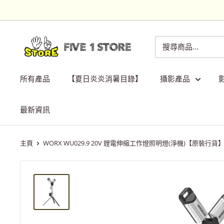
跳
到
內
Five
容
1
Store
所有產品
【夏日炎炎消暑目錄】
攝影產品
最新資訊
主頁
WORX WU029.9 20V 鋰電伸縮工作燈照明燈(淨機)【原裝行貨