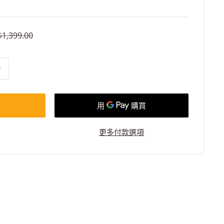
原
$1,399.00
價
更多付款選項