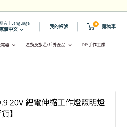
語言｜Language
0
我的帳號
購物車
繁體中文
庭電器
運動及旅遊/戶外產品
DIY手作工房
29.9 20V 鋰電伸縮工作燈照明燈
行貨】