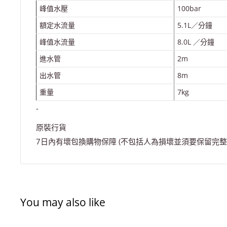
峰值水壓
100bar
額定水流量
5.1L／分鐘
峰值水流量
8.0L ／分鐘
進水管
2m
出水管
8m
重量
7kg
-
原裝行貨
7日內有壞包換購物保障 (不包括人為損壞並須要保留完整
You may also like