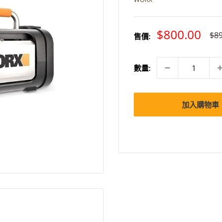
特
$800.00
原
$89
售價:
價
價
數量:
加入購物車