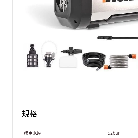
規格
額定水壓
52bar