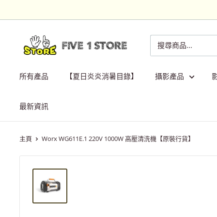
跳
到
內
Five
容
1
Store
所有產品
【夏日炎炎消暑目錄】
攝影產品
最新資訊
主頁
Worx WG611E.1 220V 1000W 高壓清洗機【原裝行貨】