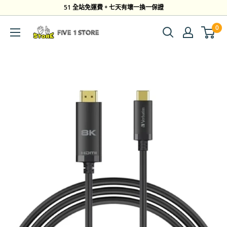
跳
51 全站免運費。七天有壞一換一保證
到
0
Five
內
1
容
Store