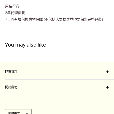
原裝行貨
2年代理保養
7日內有壞包換購物保障 (不包括人為損壞並須要保留完整包裝)
You may also like
門市資料
門市地址：
關於我們
旺角山東街47-51號星際城市一樓109-111 號舖
Unit 109-111, Sim City, 47-51 Shan Tung Street, Mong
付款及運送安排
Kok, Kowloon
退換條款細則
聯絡我們
語
繁體中文