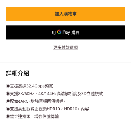
加入購物車
更多付款選項
詳細介紹
◉支援高達32.4Gbps頻寬
◉支援8K/60Hz、4K/144Hz高清解析度及3D立體視效
◉配備eARC (增強音頻回傳通道)
◉支援高動態範圍視頻HDR10，HDR10+ 內容
◉鍍金連接頭 - 增強信號傳輸