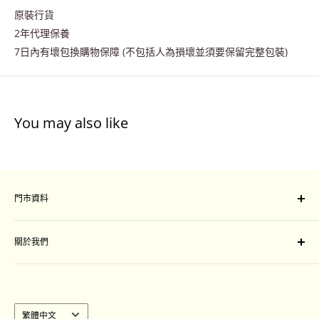
原裝行貨
2年代理保養
7日內有壞包換購物保障 (不包括人為損壞並須要保留完整包裝)
You may also like
門市資料
門市地址：
關於我們
旺角山東街47-51號星際城市一樓109-111 號舖
Unit 109-111, Sim City, 47-51 Shan Tung Street, Mong
付款及運送安排
Kok, Kowloon
退換條款細則
聯絡我們
語
繁體中文
營業時間 :