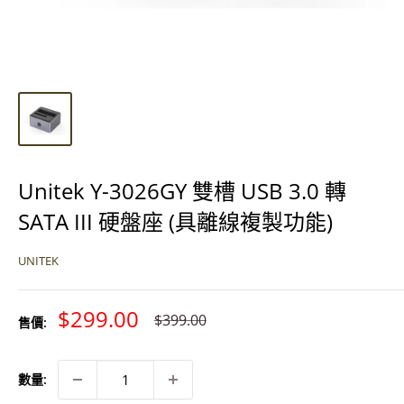
Unitek Y-3026GY 雙槽 USB 3.0 轉
SATA III 硬盤座 (具離線複製功能)
UNITEK
特
$299.00
原
$399.00
售價:
價
價
數量: