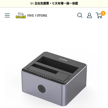
跳
51 全站免運費。七天有壞一換一保證
到
0
Five
內
1
容
Store