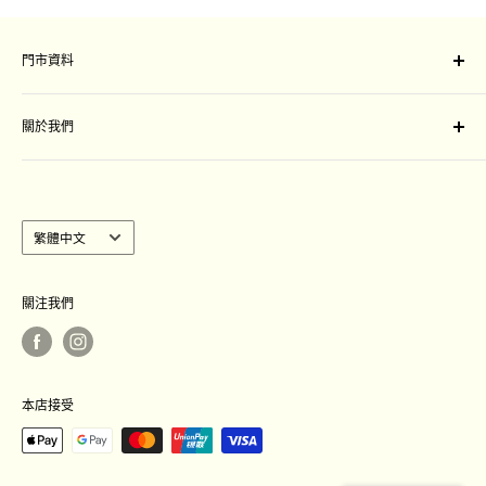
門市資料
門市地址：
關於我們
旺角山東街47-51號星際城市一樓109-111 號舖
Unit 109-111, Sim City, 47-51 Shan Tung Street, Mong
付款及運送安排
Kok, Kowloon
退換條款細則
聯絡我們
語
繁體中文
營業時間 :
言
週一至週日：中午12:00至晚上8:30
｜
Language
關注我們
本店接受