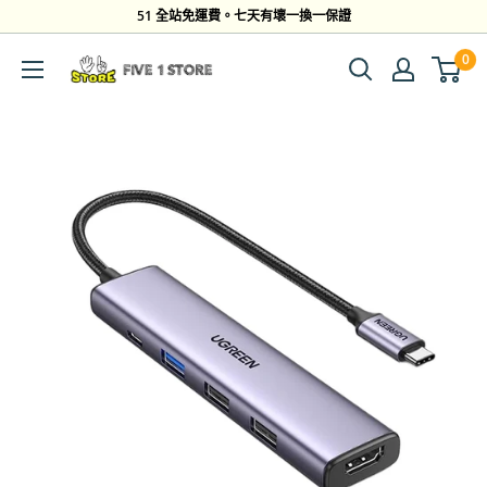
跳
51 全站免運費。七天有壞一換一保證
到
0
Five
內
1
容
Store