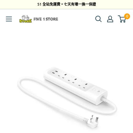
跳
51 全站免運費。七天有壞一換一保證
到
0
Five
內
1
容
Store