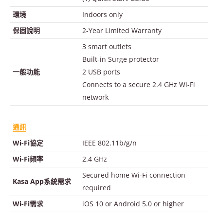
環境
Indoors only
保固說明
2-Year Limited Warranty
3 smart outlets
Built-in Surge protector
一般功能
2 USB ports
Connects to a secure 2.4 GHz Wi-Fi
network
通訊
Wi-Fi協定
IEEE 802.11b/g/n
Wi-Fi頻率
2.4 GHz
Secured home Wi-Fi connection
Kasa App系統需求
required
Wi-Fi需求
iOS 10 or Android 5.0 or higher