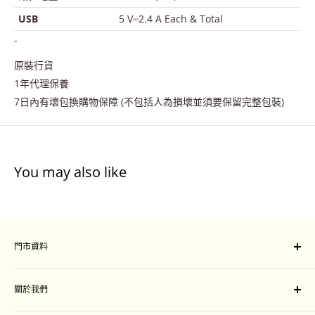
USB
5 V⎓2.4 A Each & Total
-
原裝行貨
1年代理保養
7日內有壞包換購物保障 (不包括人為損壞並須要保留完整包裝)
You may also like
門市資料
門市地址：
關於我們
旺角山東街47-51號星際城市一樓109-111 號舖
Unit 109-111, Sim City, 47-51 Shan Tung Street, Mong