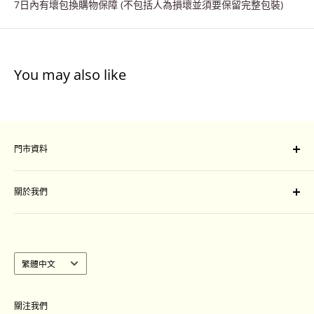
7日內有壞包換購物保障 (不包括人為損壞並須要保留完整包裝)
You may also like
門市資料
門市地址：
關於我們
旺角山東街47-51號星際城市一樓109-111 號舖
Unit 109-111, Sim City, 47-51 Shan Tung Street, Mong
付款及運送安排
Kok, Kowloon
退換條款細則
聯絡我們
語
繁體中文
營業時間 :
言
週一至週日：中午12:00至晚上8:30
｜
Language
關注我們