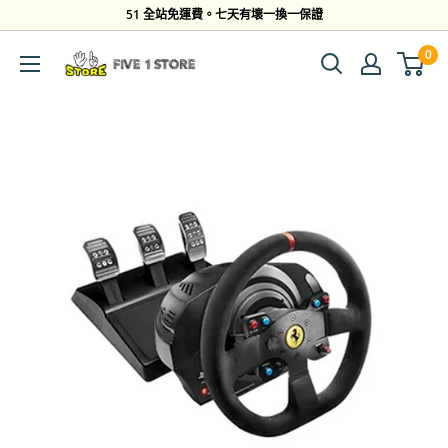
跳
51 全站免運費。七天有壞一換一保證
到
0
Five
內
1
容
Store