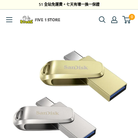
跳
51 全站免運費。七天有壞一換一保證
到
0
Five
內
1
容
Store