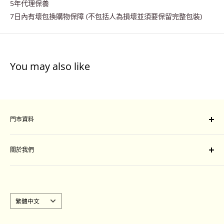
5年代理保養
7日內有壞包換購物保障 (不包括人為損壞並須要保留完整包裝)
You may also like
門市資料
門市地址：
關於我們
旺角山東街47-51號星際城市一樓109-111 號舖
Unit 109-111, Sim City, 47-51 Shan Tung Street, Mong
付款及運送安排
Kok, Kowloon
退換條款細則
聯絡我們
語
繁體中文
營業時間 :
言
週一至週日：中午12:00至晚上8:30
｜