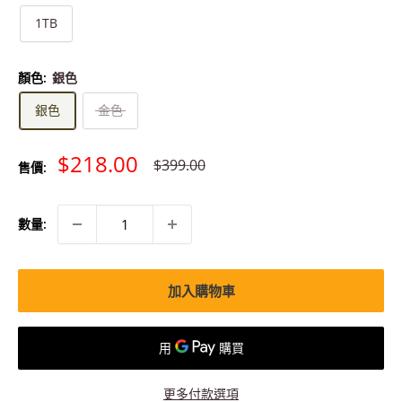
1TB
顏色:
銀色
銀色
金色
特
$218.00
原
$399.00
售價:
價
價
數量:
加入購物車
更多付款選項