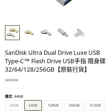
SanDisk Ultra Dual Drive Luxe USB
Type-C™ Flash Drive USB手指 隨身碟
32/64/128/256GB【原裝行貨】
SANDISK
樣式:
64GB
32GB
64GB
128GB
256GB
512GB