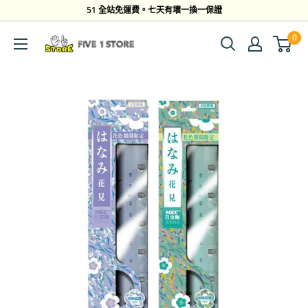
跳
51 全站免運費。七天有壞一換一保證
到
0
Five
內
1
容
Store