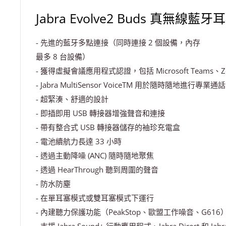
Jabra Evolve2 Buds 真無線藍牙
- 先進的藍牙多點連接（同時連接 2 個設備，內存
最多 8 台設備）
- 獲得虛擬會議應用程式認證，包括 Microsoft Teams、Zoo
- Jabra MultiSensor VoiceTM 用於隨時隨地進行專業通話
- 超緊湊、舒適的設計
- 即插即用 USB 轉接器增強聲音和連接
- 帶有整合式 USB 轉接器儲存的袖珍充電盒
- 電池續航力長達 33 小時
- 透過主動降噪 (ANC) 隨時隨地聚焦
- 透過 HearThrough 聽到周圍的聲音
- 防水防塵
- 在單耳塞模式或雙耳塞模式下運行
- 內建聽力保護功能（PeakStop、歐盟工作噪音、G616
- 支援 Jabra Sound+ 行動應用程式、Jabra Direct 和 J