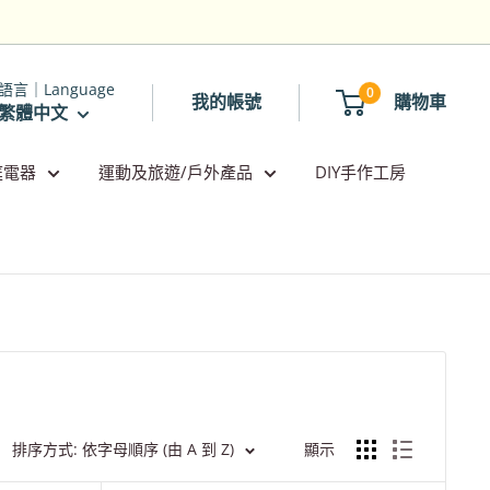
語言｜Language
0
我的帳號
購物車
繁體中文
庭電器
運動及旅遊/戶外產品
DIY手作工房
排序方式: 依字母順序 (由 A 到 Z)
顯示